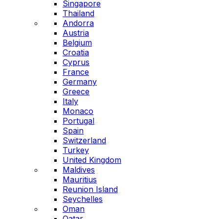
Singapore
Thailand
Andorra
Austria
Belgium
Croatia
Cyprus
France
Germany
Greece
Italy
Monaco
Portugal
Spain
Switzerland
Turkey
United Kingdom
Maldives
Mauritius
Reunion Island
Seychelles
Oman
Qatar