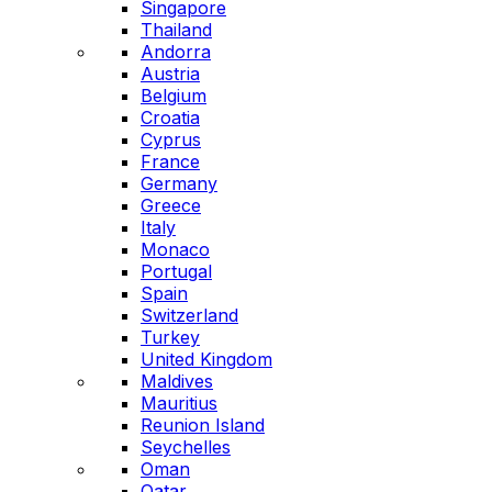
Singapore
Thailand
Andorra
Austria
Belgium
Croatia
Cyprus
France
Germany
Greece
Italy
Monaco
Portugal
Spain
Switzerland
Turkey
United Kingdom
Maldives
Mauritius
Reunion Island
Seychelles
Oman
Qatar