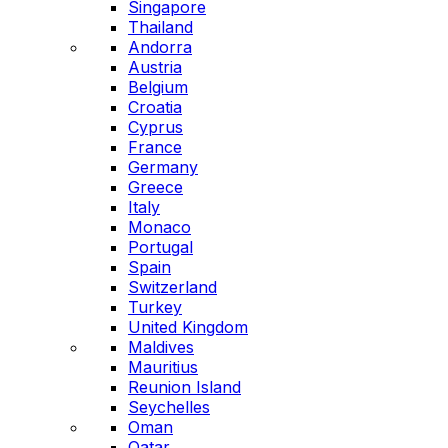
Singapore
Thailand
Andorra
Austria
Belgium
Croatia
Cyprus
France
Germany
Greece
Italy
Monaco
Portugal
Spain
Switzerland
Turkey
United Kingdom
Maldives
Mauritius
Reunion Island
Seychelles
Oman
Qatar