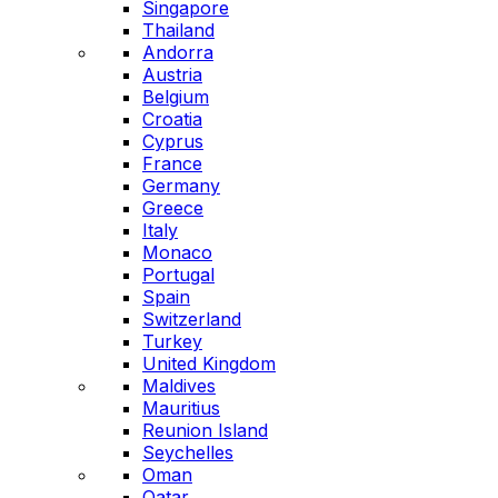
Singapore
Thailand
Andorra
Austria
Belgium
Croatia
Cyprus
France
Germany
Greece
Italy
Monaco
Portugal
Spain
Switzerland
Turkey
United Kingdom
Maldives
Mauritius
Reunion Island
Seychelles
Oman
Qatar