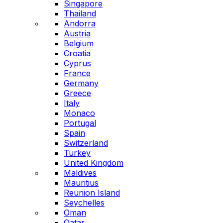
Singapore
Thailand
Andorra
Austria
Belgium
Croatia
Cyprus
France
Germany
Greece
Italy
Monaco
Portugal
Spain
Switzerland
Turkey
United Kingdom
Maldives
Mauritius
Reunion Island
Seychelles
Oman
Qatar