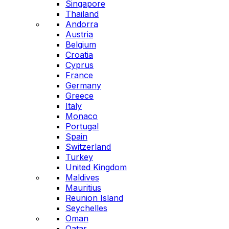
Singapore
Thailand
Andorra
Austria
Belgium
Croatia
Cyprus
France
Germany
Greece
Italy
Monaco
Portugal
Spain
Switzerland
Turkey
United Kingdom
Maldives
Mauritius
Reunion Island
Seychelles
Oman
Qatar