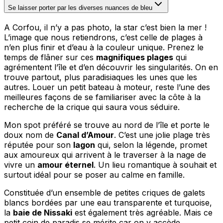
Se laisser porter par les diverses nuances de bleu
A Corfou, il n’y a pas photo, la star c’est bien la mer !
L’image que nous retiendrons, c’est celle de plages à
n’en plus finir et d’eau à la couleur unique. Prenez le
temps de flâner sur ces
magnifiques plages
qui
agrémentent l’île et d’en découvrir les singularités. On en
trouve partout, plus paradisiaques les unes que les
autres. Louer un petit bateau à moteur, reste l’une des
meilleures façons de se familiariser avec la côte à la
recherche de la crique qui saura vous séduire.
Mon spot préféré se trouve au nord de l’île et porte le
doux nom de
Canal d’Amour
. C’est une jolie plage très
réputée pour son
lagon
qui, selon la légende, promet
aux amoureux qui arrivent à le traverser à la nage de
vivre un
amour éternel
. Un lieu romantique à souhait et
surtout idéal pour se poser au calme en famille.
Constituée d’un ensemble de petites criques de galets
blancs bordées par une eau transparente et turquoise,
la
baie de Nissaki
est également très agréable. Mais ce
petit coin de paradis se mérite car on y accède