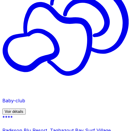
Baby-club
Voir détails
****
Radisson Blu Resort, Taghazout Bay Surf Village