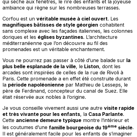
qui sèche aux fenêtres, le rire des enfants et la joyeuse
ambiance qui règne sur les nombreuses terrasses.
Corfou est un
véritable musée à ciel ouvert
. Les
magnifiques bâtisses de style géorgien
cohabitent
sans complexe avec les façades italiennes, les colonnes
doriques et les
églises byzantines
. L’architecture
méditerranéenne que l’on découvre au fil des
promenades est un véritable enchantement.
Vous ne pourrez pas passer à côté d’une balade sur
la
plus belle esplanade de la ville
, le
Liston
, dont les
arcades sont inspirées de celles de la rue de Rivoli à
Paris. Cette promenade a en effet été construite durant
la
période napoléonienne
par Mathieu de Lesseps, le
père de Ferdinand, concepteur du canal de Suez. Elle
était réservée aux nobles à l’origine.
Je vous conseille vivement aussi une autre
visite rapide
et très vivante pour les enfants
, la
Casa Parlante
.
Cette
ancienne demeure typique
montre l’intérieur et
ème
les coutumes d’une
famille bourgeoise du 19
siècle
.
Il est généralement facile pour les enfants de s’imaginer