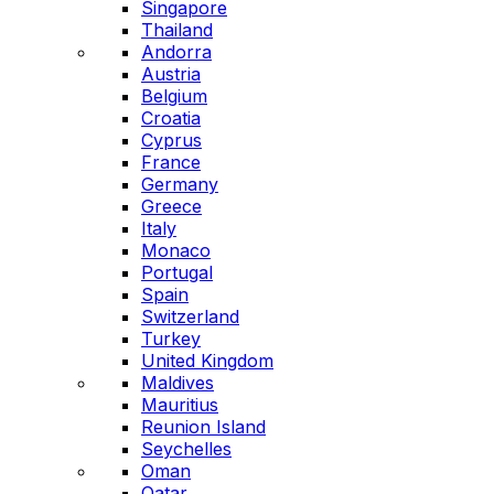
Singapore
Thailand
Andorra
Austria
Belgium
Croatia
Cyprus
France
Germany
Greece
Italy
Monaco
Portugal
Spain
Switzerland
Turkey
United Kingdom
Maldives
Mauritius
Reunion Island
Seychelles
Oman
Qatar