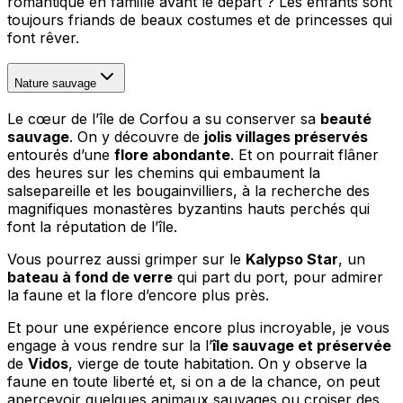
romantique en famille avant le départ ? Les enfants sont
toujours friands de beaux costumes et de princesses qui
font rêver.
Nature sauvage
Le cœur de l’île de Corfou a su conserver sa
beauté
sauvage
. On y découvre de
jolis villages préservés
entourés d’une
flore abondante
. Et on pourrait flâner
des heures sur les chemins qui embaument la
salsepareille et les bougainvilliers, à la recherche des
magnifiques monastères byzantins hauts perchés qui
font la réputation de l’île.
Vous pourrez aussi grimper sur le
Kalypso Star
, un
bateau à fond de verre
qui part du port, pour admirer
la faune et la flore d’encore plus près.
Et pour une expérience encore plus incroyable, je vous
engage à vous rendre sur la l’
île sauvage et préservée
de
Vidos
, vierge de toute habitation. On y observe la
faune en toute liberté et, si on a de la chance, on peut
apercevoir quelques animaux sauvages ou croiser des