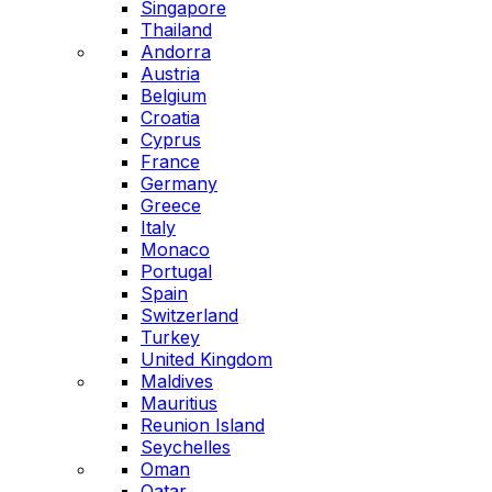
Singapore
Thailand
Andorra
Austria
Belgium
Croatia
Cyprus
France
Germany
Greece
Italy
Monaco
Portugal
Spain
Switzerland
Turkey
United Kingdom
Maldives
Mauritius
Reunion Island
Seychelles
Oman
Qatar