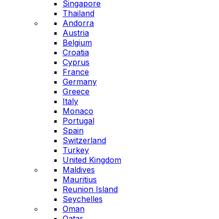
Singapore
Thailand
Andorra
Austria
Belgium
Croatia
Cyprus
France
Germany
Greece
Italy
Monaco
Portugal
Spain
Switzerland
Turkey
United Kingdom
Maldives
Mauritius
Reunion Island
Seychelles
Oman
Qatar