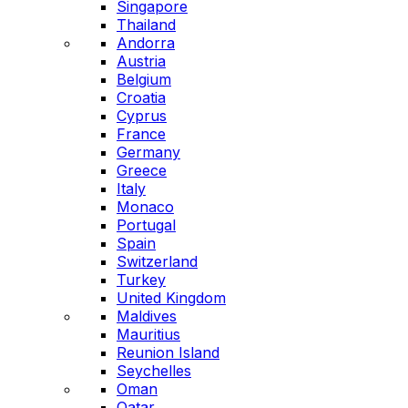
Singapore
Thailand
Andorra
Austria
Belgium
Croatia
Cyprus
France
Germany
Greece
Italy
Monaco
Portugal
Spain
Switzerland
Turkey
United Kingdom
Maldives
Mauritius
Reunion Island
Seychelles
Oman
Qatar