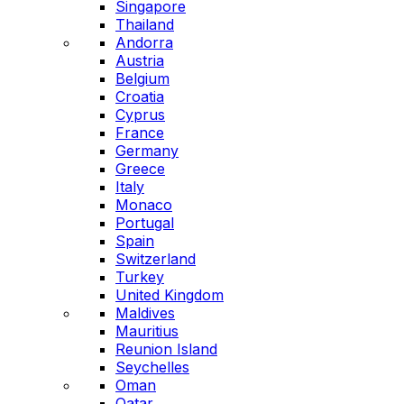
Singapore
Thailand
Andorra
Austria
Belgium
Croatia
Cyprus
France
Germany
Greece
Italy
Monaco
Portugal
Spain
Switzerland
Turkey
United Kingdom
Maldives
Mauritius
Reunion Island
Seychelles
Oman
Qatar