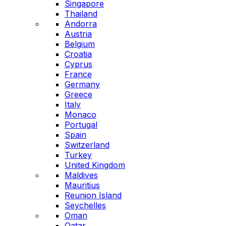
Singapore
Thailand
Andorra
Austria
Belgium
Croatia
Cyprus
France
Germany
Greece
Italy
Monaco
Portugal
Spain
Switzerland
Turkey
United Kingdom
Maldives
Mauritius
Reunion Island
Seychelles
Oman
Qatar