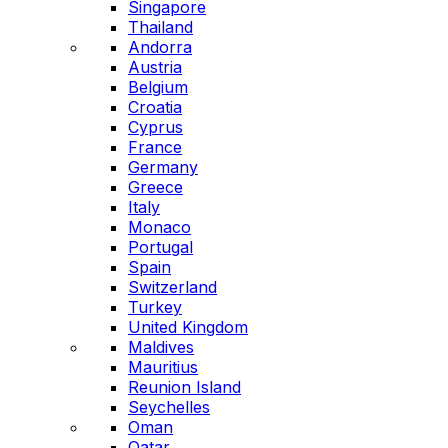
Singapore
Thailand
Andorra
Austria
Belgium
Croatia
Cyprus
France
Germany
Greece
Italy
Monaco
Portugal
Spain
Switzerland
Turkey
United Kingdom
Maldives
Mauritius
Reunion Island
Seychelles
Oman
Qatar