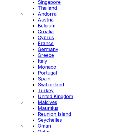
Singapore
Thailand
Andorra
Austria
Belgium
Croatia
Cyprus
France
Germany
Greece
Italy
Monaco
Portugal
Spain
Switzerland
Turkey
United Kingdom
Maldives
Mauritius
Reunion Island
Seychelles
Oman
Qatar