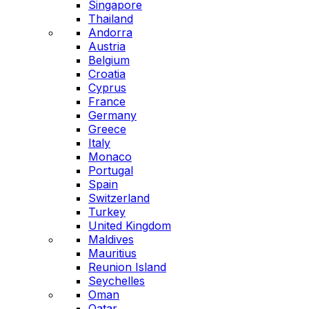
Singapore
Thailand
Andorra
Austria
Belgium
Croatia
Cyprus
France
Germany
Greece
Italy
Monaco
Portugal
Spain
Switzerland
Turkey
United Kingdom
Maldives
Mauritius
Reunion Island
Seychelles
Oman
Qatar