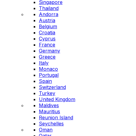
Singapore
Thailand
Andorra
Austria
Belgium
Croatia
Cyprus
France
Germany
Greece
Italy
Monaco
Portugal
Spain
Switzerland
Turkey
United Kingdom
Maldives
Mauritius
Reunion Island
Seychelles
Oman
Qatar