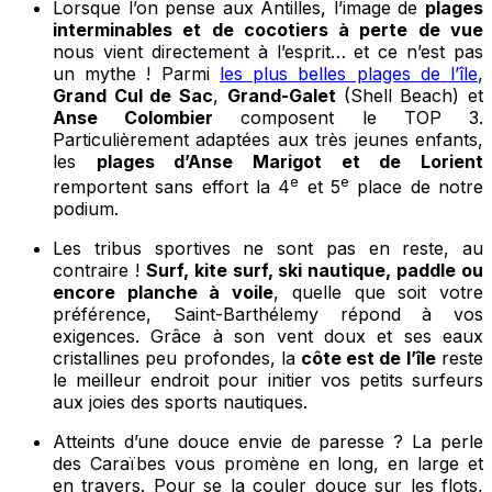
Lorsque l’on pense aux Antilles, l’image de
plages
interminables et de cocotiers à perte de vue
nous vient directement à l’esprit… et ce n’est pas
un mythe ! Parmi
les plus belles plages de l’île
,
Grand Cul de Sac
,
Grand-Galet
(Shell Beach) et
Anse Colombier
composent le TOP 3.
Particulièrement adaptées aux très jeunes enfants,
les
plages d’Anse Marigot et de Lorient
e
e
remportent sans effort la 4
et 5
place de notre
podium.
Les tribus sportives ne sont pas en reste, au
contraire !
Surf, kite surf, ski nautique, paddle ou
encore planche à voile
, quelle que soit votre
préférence, Saint-Barthélemy répond à vos
exigences. Grâce à son vent doux et ses eaux
cristallines peu profondes, la
côte est de l’île
reste
le meilleur endroit pour initier vos petits surfeurs
aux joies des sports nautiques.
Atteints d’une douce envie de paresse ? La perle
des Caraïbes vous promène en long, en large et
en travers. Pour se la couler douce sur les flots,