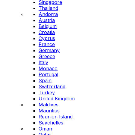
Singapore
Thailand
Andorra
Austria
Belgium
Croatia
Cyprus
France
Germany
Greece
Italy
Monaco
Portugal
Spain
Switzerland
Turkey
United Kingdom
Maldives
Mauritius
Reunion Island
Seychelles
Oman
Qatar