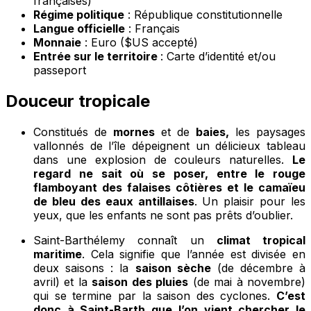
françaises)
Régime politique
: République constitutionnelle
Langue officielle
: Français
Monnaie
: Euro ($US accepté)
Entrée sur le territoire
: Carte d’identité et/ou
passeport
Douceur tropicale
Constitués de
mornes
et de
baies,
les paysages
vallonnés de l’île dépeignent un délicieux tableau
dans une explosion de couleurs naturelles.
Le
regard ne sait où se poser, entre le rouge
flamboyant des falaises côtières et le camaïeu
de bleu des eaux antillaises
. Un plaisir pour les
yeux, que les enfants ne sont pas prêts d’oublier.
Saint-Barthélemy connaît un
climat tropical
maritime
. Cela signifie que l’année est divisée en
deux saisons : la
saison sèche
(de décembre à
avril) et la
saison des pluies
(de mai à novembre)
qui se termine par la saison des cyclones.
C’est
donc à Saint-Barth que l’on vient chercher le