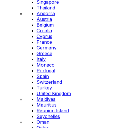
Singapore
Thailand
Andorra
Austria
Belgium
Croatia
Cyprus
France
Germany
Greece
Italy
Monaco
Portugal
Spain
Switzerland
Turkey
United Kingdom
Maldives
Mauritius
Reunion Island
Seychelles
Oman
Qatar