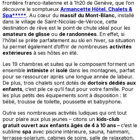
frontière franco-italienne et à 1h20 de Genève, que l’on
découvre le somptueux
Armancette Hôtel, Chalets &
Spa*****
. Au cœur du
massif du Mont-Blanc
, installé
dans le village de Saint-Nicolas-de-Véroce, cette
destination de rêve est le point de chute idéal pour les
amateurs de glisse
ou
de randonnées
. En effet, si
l’hôtel se prête parfaitement au ski en hiver, sa situation
lui permet également d’offrir de nombreuses
activités
extérieures
à ses hôtes en été.
Les 19 chambres et suites qui le composent forment un
ensemble
intimiste
et
isolé
dans les montagnes, parfait
pour se ressourcer après une longue année de labeur.
De plus, trois chalets sont dotés de
dortoirs dédiés aux
enfants
, c’est pile ce qu’il faut pour votre famille. Pour
les plus petits des équipements sont à disposition : lit
bébé, trousse de toilette, poussette et babyphone.
Outre ses nombreuses activités ludiques qui ont tout
pour plaire aux plus jeunes – citons un
kids-club
gratuit ouvert aux enfants âgés de 4 à 10 ans
–
c’est le
sublime
spa
avec piscine intérieure, sauna, hammam,
terrasse-solarium, cabines de soins, salle de relaxation,