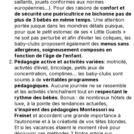
saillants, jouets conformes aux normes
européennes…). Pour des raisons de
confort et
de sécurité une puéricultrice ne bichonne pas de
plus de 3 bébés en même temps.
Une attention
portée jusque dans les moindres détails puisque,
pour que le petit estomac de ses « Little Guests »
ne soit pas perturbé et afin d’éviter les coliques, les
baby-clubs proposent également des
menus sans
allergènes, soigneusement composés en
fonction de l’âge de l’enfant.
Pédagogie active et activités variées
: motricité,
activités d’éveil, bricolage, petits jeux de
concentration, comptines… les baby-clubs sont
soumis à de
véritables programmes
pédagogiques
. Aucune journée ne se ressemble
et les activités s’enchaînent tout en
respectant le
rythme des bébés
. Bonus : de nombreux hôtels de
luxe, à la pointe des tendances actuelles,
s’inspirent des pédagogies Montessori ou
Freinet
et accordent une grande importance à
l’autonomie et à la créativité de vos têtes blondes.
Et si les vacances étaient le moment rêvé pour
découvrir ces méthodes ? Notre article sur