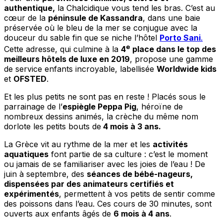
authentique,
la Chalcidique vous tend les bras. C’est au
cœur de la
péninsule de Kassandra
, dans une baie
préservée où le bleu de la mer se conjugue avec la
douceur du sable fin que se niche l’hôtel
Porto Sani
.
e
Cette adresse, qui culmine à la
4
place dans le top des
meilleurs hôtels de luxe en 2019
, propose une gamme
de service enfants incroyable, labellisée
Worldwide kids
et
OFSTED
.
Et les plus petits ne sont pas en reste ! Placés sous le
parrainage de l’
espiègle Peppa Pig
, héroïne de
nombreux dessins animés, la crèche du même nom
dorlote les petits bouts de
4 mois à 3 ans.
La Grèce vit au rythme de la mer et les
activités
aquatiques
font partie de sa culture : c’est le moment
ou jamais de se familiariser avec les joies de l’eau ! De
juin à septembre, des
séances de bébé-nageurs,
dispensées par des animateurs certifiés et
expérimentés
, permettent à vos petits de sentir comme
des poissons dans l’eau. Ces cours de 30 minutes, sont
ouverts aux enfants âgés de
6 mois à 4 ans
.