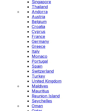
Singapore
Thailand
Andorra
Austria
Belgium
Croatia
Cyprus
France
Germany
Greece
Italy
Monaco
Portugal
Spain
Switzerland
Turkey
United Kingdom
Maldives
Mauritius
Reunion Island
Seychelles
Oman
Qatar