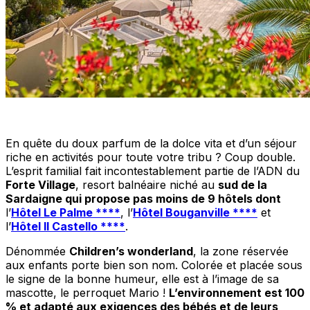
En quête du doux parfum de la
dolce vita
et d’un séjour
riche en activités pour toute votre tribu ? Coup double.
L’esprit familial fait incontestablement partie de l’ADN du
Forte Village
, resort balnéaire niché au
sud de la
Sardaigne qui propose pas moins de 9 hôtels dont
l’
Hôtel Le Palme ****
, l’
Hôtel Bouganville ****
et
l’
Hôtel Il Castello ****
.
Dénommée
Children’s wonderland
, la zone réservée
aux enfants porte bien son nom. Colorée et placée sous
le signe de la bonne humeur, elle est à l’image de sa
mascotte, le perroquet Mario !
L’environnement est 100
% et adapté aux exigences des bébés et de leurs