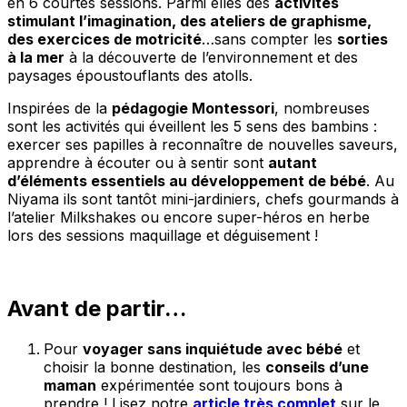
en 6 courtes sessions. Parmi elles des
activités
stimulant l’imagination, des ateliers de graphisme,
des exercices de motricité
…sans compter les
sorties
à la mer
à la découverte de l’environnement et des
paysages époustouflants des atolls.
Inspirées de la
pédagogie Montessori
, nombreuses
sont les activités qui éveillent les 5 sens des bambins :
exercer ses papilles à reconnaître de nouvelles saveurs,
apprendre à écouter ou à sentir sont
autant
d’éléments essentiels au développement de bébé
. Au
Niyama ils sont tantôt mini-jardiniers, chefs gourmands à
l’atelier Milkshakes ou encore super-héros en herbe
lors des sessions maquillage et déguisement !
Avant de partir…
Pour
voyager sans inquiétude avec bébé
et
choisir la bonne destination, les
conseils d’une
maman
expérimentée sont toujours bons à
prendre ! Lisez notre
article très complet
sur le