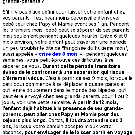
grands-parents ?
S’il n’y pas d’âge défini pour laisser votre enfant chez
vos parents, il est néanmoins déconseillé d’envoyer
bébé seul chez Papy et Mamie avant ses 1 an. Pendant
les premiers mois, bébé peut se séparer de ses parents,
mais seulement pendant quelques heures. Entre 6 et 9
mois environ, votre enfant peut traverser une période
un peu troublante dite de “l’angoisse du huitième mois”,
aussi appelée «
crise des 8 mois
» : pendant quelques
semaines, votre petit éprouve des difficultés à se
séparer de vous.
Durant cette période transitoire,
évitez de le confronter à une séparation qui risque
d’être mal vécue
. C’est à partir de ses 9 mois, lorsque le
petit bout commence à se déplacer à quatre pattes et
qu’il entre doucement dans le monde des bipèdes, qu’il
peut être envoyé chez ses grands-parents pour 1 ou 2
jours, voir une petite semaine.
À partir de 12 mois,
l’enfant déjà habitué à la présence de ses grands-
parents, peut aller chez Papy et Mamie pour des
séjours plus longs.
Certes,
il faudra attendre ses 3
ans
, lorsque votre bambin accepte mieux votre
absence,
pour envisager de le laisser partir en voyage