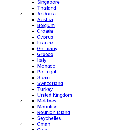
Singapore
Thailand
Andorra
Austria
Belgium
Croatia
Cyprus
France
Germany
Greece
Italy
Monaco
Portugal
Spain
Switzerland
Turkey
United Kingdom
Maldives
Mauritius
Reunion Island
Seychelles
Oman
Qatar